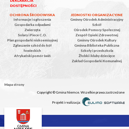
DEKLARACJA
DOSTĘPNOŚCI
OCHRONA ŚRODOWISKA
JEDNOSTKI ORGANIZACYJNE
Informacje i ogłoszenia
Gminny Ośrodek Administracyjny
Gospodarka odpadami
Szkół
Zwierzęta
Ośrodek Pomocy Społecznej
Solary i Piece C.O.
Zespół Opieki Zdrowotnej
Plan gospodarki niskoemisyjnej
Gminny Ośrodek Kultury
Zgłaszanie szkód do kół
Gminna Biblioteka Publiczna
łowieckich
Szkoły i przedszkola
Afrykański pomór świń
Żłobki i kluby dziecięce
Zakład Gospodarki Komunalnej
Mapa strony
Copyright © Gmina Niemce. Wszelkie prawa zastrzeżone
Projekt i realizacja: