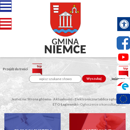
Przejdź do treści
Wyszukaj
, Imieniny:
Jesteś na:
Strona główna
›
Aktualności
›
Elektroniczna tablica ogłoszeń
›
ETO Łagiewniki
›
Ogłoszenie o konsultacjach...