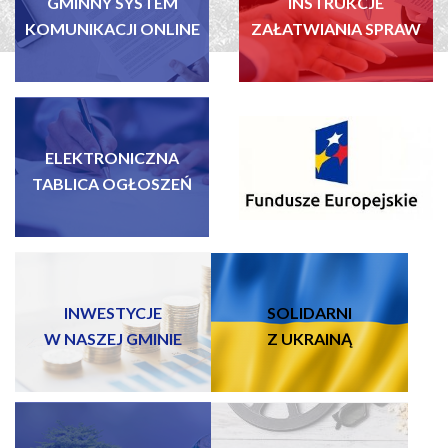
GMINNY SYSTEM
INSTRUKCJE
KOMUNIKACJI ONLINE
ZAŁATWIANIA SPRAW
ELEKTRONICZNA
FUNDUSZE EUROPEJSKIE
TABLICA OGŁOSZEŃ
INWESTYCJE
SOLIDARNI
W NASZEJ GMINIE
Z UKRAINĄ