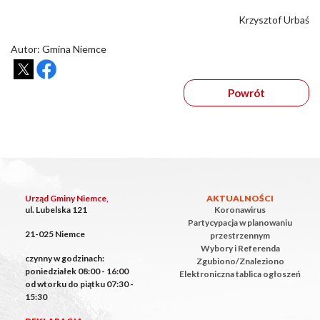
Krzysztof Urbaś
Autor: Gmina Niemce
Powrót
Urząd Gminy Niemce,
AKTUALNOŚCI
ul. Lubelska 121
Koronawirus
Partycypacja w planowaniu
21-025 Niemce
przestrzennym
Wybory i Referenda
czynny w godzinach:
Zgubiono/Znaleziono
poniedziałek 08:00 - 16:00
Elektroniczna tablica ogłoszeń
od wtorku do piątku 07:30 -
15:30