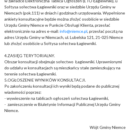
w zakładce Elektroniczna Tablica Ogłoszeń (ETO Łagiewniki), u
Sołtysa sołectwa Łagiewniki oraz w siedzibie Urzędu Gminy w
Niemcach (pok.111) w dniach i godzinach urzędowania. Wypełnione
ankiety konsultacyjne będzie można złożyć osobiście w siedzibie
Urzędu Gminy Niemce w Punkcie Obsługi Klienta, przesłać
elektronicznie na adres e-mail:
info@niemce.pl
, przesłać pocztą na
adres Urzędu Gminy w Niemcach, ul. Lubelska 121, 21-025 Niemce
lub złożyć osobiście u Sołtysa sołectwa Łagiewniki.
4.ZASIĘG TERYTORIALNY.
Obszar konsultacji obejmuje sołectwo Łagiewniki. Uprawnionymi
do udziału w konsultacjach są mieszkańcy stale zamieszkujący na
terenie sołectwa Łagiewniki.
5.OGŁOSZENIE WYNIKÓW KONSULTACJI.
Po zakończeniu konsultacji ich wyniki będą podane do publicznej
wiadomości poprzez:
- wywieszenie na tablicach ogłoszeń sołectwa Łagiewniki,
- zamieszczenie w Biuletynie Informacji Publicznej Urzędu Gminy
Niemce.
Wójt Gminy Niemce