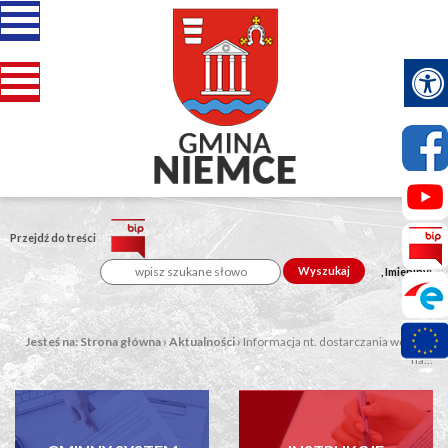
Przejdź do treści
Wyszukaj
, Imieniny:
Jesteś na:
Strona główna
›
Aktualności
›
Informacja nt. dostarczania worków
na...