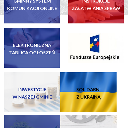
GMINNY SYSTEM
INSTRUKCJE
KOMUNIKACJI ONLINE
ZAŁATWIANIA SPRAW
ELEKTRONICZNA
FUNDUSZE EUROPEJSKIE
TABLICA OGŁOSZEŃ
INWESTYCJE
SOLIDARNI
W NASZEJ GMINIE
Z UKRAINĄ