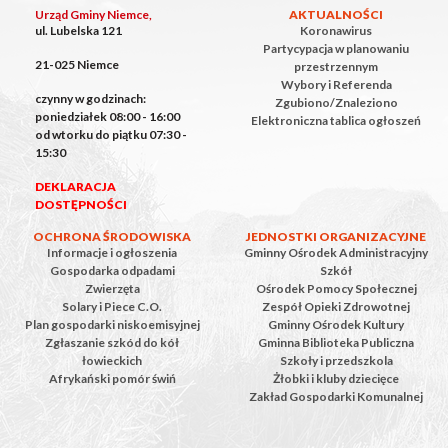
Urząd Gminy Niemce,
AKTUALNOŚCI
ul. Lubelska 121
Koronawirus
Partycypacja w planowaniu
21-025 Niemce
przestrzennym
Wybory i Referenda
czynny w godzinach:
Zgubiono/Znaleziono
poniedziałek 08:00 - 16:00
Elektroniczna tablica ogłoszeń
od wtorku do piątku 07:30 -
15:30
DEKLARACJA
DOSTĘPNOŚCI
OCHRONA ŚRODOWISKA
JEDNOSTKI ORGANIZACYJNE
Informacje i ogłoszenia
Gminny Ośrodek Administracyjny
Gospodarka odpadami
Szkół
Zwierzęta
Ośrodek Pomocy Społecznej
Solary i Piece C.O.
Zespół Opieki Zdrowotnej
Plan gospodarki niskoemisyjnej
Gminny Ośrodek Kultury
Zgłaszanie szkód do kół
Gminna Biblioteka Publiczna
łowieckich
Szkoły i przedszkola
Afrykański pomór świń
Żłobki i kluby dziecięce
Zakład Gospodarki Komunalnej