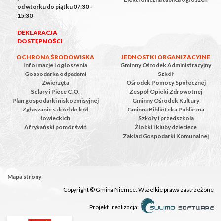
od wtorku do piątku 07:30 -
15:30
DEKLARACJA
DOSTĘPNOŚCI
OCHRONA ŚRODOWISKA
JEDNOSTKI ORGANIZACYJNE
Informacje i ogłoszenia
Gminny Ośrodek Administracyjny
Gospodarka odpadami
Szkół
Zwierzęta
Ośrodek Pomocy Społecznej
Solary i Piece C.O.
Zespół Opieki Zdrowotnej
Plan gospodarki niskoemisyjnej
Gminny Ośrodek Kultury
Zgłaszanie szkód do kół
Gminna Biblioteka Publiczna
łowieckich
Szkoły i przedszkola
Afrykański pomór świń
Żłobki i kluby dziecięce
Zakład Gospodarki Komunalnej
Mapa strony
Copyright © Gmina Niemce. Wszelkie prawa zastrzeżone
Projekt i realizacja: