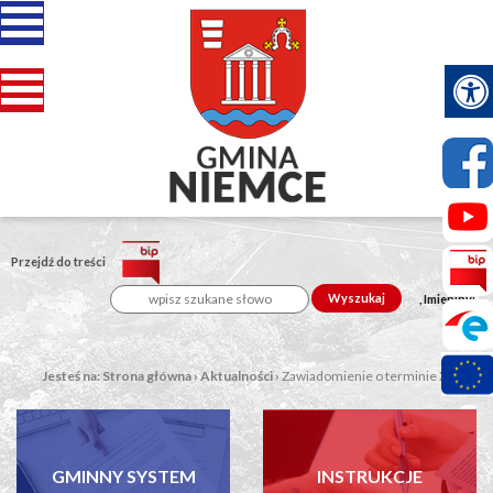
Przejdź do treści
Wyszukaj
, Imieniny:
Jesteś na:
Strona główna
›
Aktualności
›
Zawiadomienie o terminie XXIII...
GMINNY SYSTEM
INSTRUKCJE