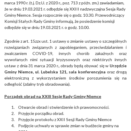
marca 1990 r. (t.j. Dz.U. z 2020 r., poz. 713 z późn. zm.) zawiadamiam,
że w dniu 19.03.2021 r. odbędzie się XXIII nadzwyczajna Sesja Rady
Gminy Niemce. Sesja rozpocznie się o godz. 10.30. Przewodniczący
Komisji Stałych Rady Gminy informują, że posiedzenie komisji
odbędzie się w dniu 19.03.2021 r. o godz. 10.00.
Zgodnie z art. 15zzx ust. 1 ustawy o zmianie ustawy o szczególnych
rozwiązaniach związanych z zapobieganiem, przeciwdziałaniem i
zwalczaniem COVID-19, innych chorób zakaźnych oraz
wywołanych nimi sytuacji kryzysowych oraz niektórych innych
ustaw z dnia 31 marca 2020 r., obrady będą obywać się w
Urzędzie
Gminy Niemce, ul. Lubelska 121,
sala konferencyjna
oraz drogą
elektroniczną z wykorzystaniem środków porozumienia się na
odległość (zdalny tryb obradowania).
Porządek obrad na XXIII Sesję Rady Gminy Niemce
1.
Otwarcie obrad i stwierdzenie ich prawomocności.
2.
Przyjęcie porządku obrad.
3.
Przyjęcie protokołu z XXII Sesji Rady Gminy Niemce
4.
Podjęcie uchwały w sprawie zmian w budżecie gminy na