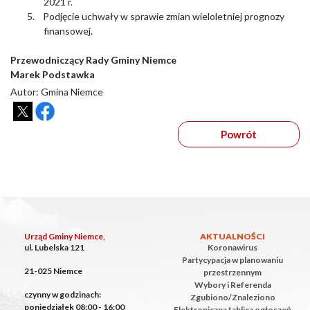
2021 r.
5.
Podjęcie uchwały w sprawie zmian wieloletniej prognozy
finansowej.
Przewodniczący Rady Gminy Niemce
Marek Podstawka
Autor: Gmina Niemce
Powrót
Urząd Gminy Niemce,
AKTUALNOŚCI
ul. Lubelska 121
Koronawirus
Partycypacja w planowaniu
21-025 Niemce
przestrzennym
Wybory i Referenda
czynny w godzinach:
Zgubiono/Znaleziono
poniedziałek 08:00 - 16:00
Elektroniczna tablica ogłoszeń