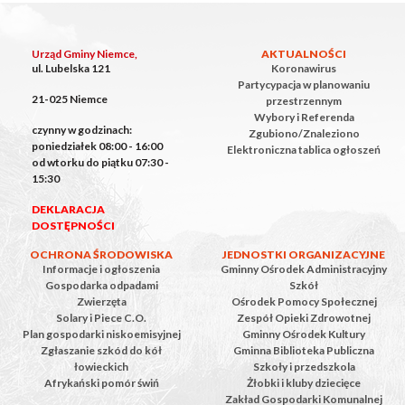
Urząd Gminy Niemce,
AKTUALNOŚCI
ul. Lubelska 121
Koronawirus
Partycypacja w planowaniu
21-025 Niemce
przestrzennym
Wybory i Referenda
czynny w godzinach:
Zgubiono/Znaleziono
poniedziałek 08:00 - 16:00
Elektroniczna tablica ogłoszeń
od wtorku do piątku 07:30 -
15:30
DEKLARACJA
DOSTĘPNOŚCI
OCHRONA ŚRODOWISKA
JEDNOSTKI ORGANIZACYJNE
Informacje i ogłoszenia
Gminny Ośrodek Administracyjny
Gospodarka odpadami
Szkół
Zwierzęta
Ośrodek Pomocy Społecznej
Solary i Piece C.O.
Zespół Opieki Zdrowotnej
Plan gospodarki niskoemisyjnej
Gminny Ośrodek Kultury
Zgłaszanie szkód do kół
Gminna Biblioteka Publiczna
łowieckich
Szkoły i przedszkola
Afrykański pomór świń
Żłobki i kluby dziecięce
Zakład Gospodarki Komunalnej