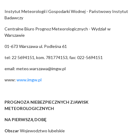
Instytut Meteorologii i Gospodarki Wodnej - Państwowy Instytut
Badawczy
Centralne Biuro Prognoz Meteorologicznych - Wydział w
Warszawie
01-673 Warszawa ul. Podleśna 61
tel: 22 5694151, kom. 781774153, fax: 022-5694151
email: meteo.warszawa@imgw.pl
www:
www.imgw.pl
PROGNOZA NIEBEZPIECZNYCH ZJAWISK
METEOROLOGICZNYCH
NA PIERWSZĄ DOBĘ
Obszar
Wojewodztwo lubelskie