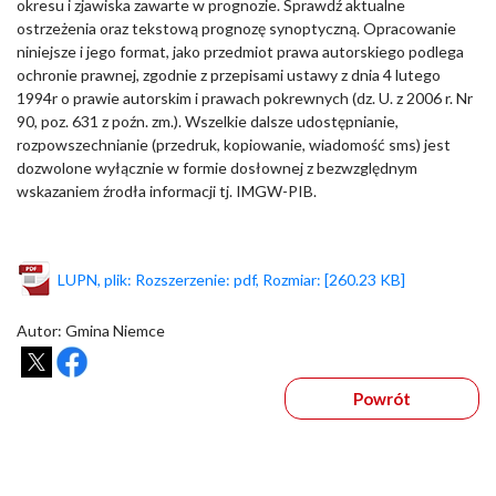
okresu i zjawiska zawarte w prognozie. Sprawdź aktualne
ostrzeżenia oraz tekstową prognozę synoptyczną. Opracowanie
niniejsze i jego format, jako przedmiot prawa autorskiego podlega
ochronie prawnej, zgodnie z przepisami ustawy z dnia 4 lutego
1994r o prawie autorskim i prawach pokrewnych (dz. U. z 2006 r. Nr
90, poz. 631 z poźn. zm.). Wszelkie dalsze udostępnianie,
rozpowszechnianie (przedruk, kopiowanie, wiadomość sms) jest
dozwolone wyłącznie w formie dosłownej z bezwzględnym
wskazaniem źrodła informacji tj. IMGW-PIB.
LUPN, plik: Rozszerzenie: pdf, Rozmiar: [260.23 KB]
Autor: Gmina Niemce
Powrót