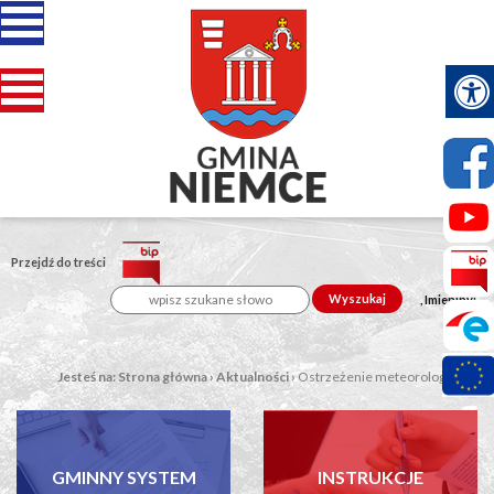
Przejdź do treści
Wyszukaj
, Imieniny:
Jesteś na:
Strona główna
›
Aktualności
›
Ostrzeżenie meteorologiczne
GMINNY SYSTEM
INSTRUKCJE