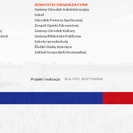
JEDNOSTKI ORGANIZACYJNE
Gminny Ośrodek Administracyjny
Szkół
Ośrodek Pomocy Społecznej
Zespół Opieki Zdrowotnej
ej
Gminny Ośrodek Kultury
ckich
Gminna Biblioteka Publiczna
Szkoły i przedszkola
Żłobki i kluby dziecięce
Zakład Gospodarki Komunalnej
Projekt i realizacja: