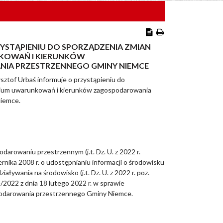
YSTĄPIENIU DO SPORZĄDZENIA ZMIAN
KOWAŃ I KIERUNKÓW
IA PRZESTRZENNEGO GMINY NIEMCE
ztof Urbaś informuje o przystąpieniu do
dium uwarunkowań i kierunków zagospodarowania
iemce.
darowaniu przestrzennym (j.t. Dz. U. z 2022 r.
dziernika 2008 r. o udostępnianiu informacji o środowisku
ływania na środowisko (j.t. Dz. U. z 2022 r. poz.
2022 z dnia 18 lutego 2022 r. w sprawie
podarowania przestrzennego Gminy Niemce.