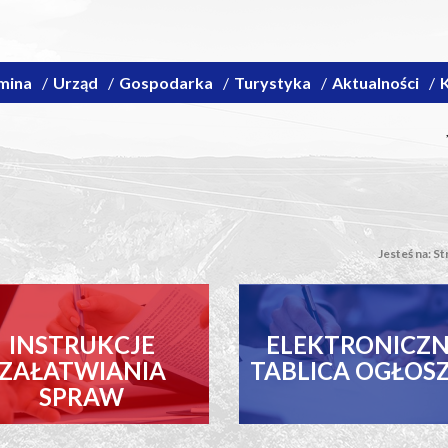
mina
Urząd
Gospodarka
Turystyka
Aktualności
K
Jesteś na:
St
INSTRUKCJE
ELEKTRONICZ
ZAŁATWIANIA
TABLICA OGŁOS
SPRAW