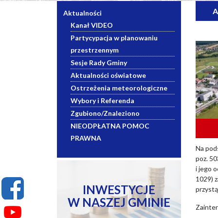
A
Aktualności
Kanał VIDEO
Partycypacja w planowaniu
przestrzennym
Sesje Rady Gminy
Aktualności oświatowe
Ostrzeżenia meteorologiczne
Wybory i Referenda
Zgubiono/Znaleziono
NIEODPŁATNA POMOC
PRAWNA
Na pods
poz. 50
i jego 
1029) z
INWESTYCJE
przyst
W NASZEJ GMINIE
Zainte