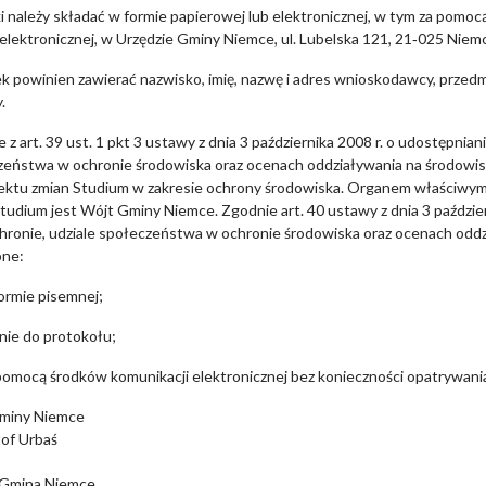
 należy składać w formie papierowej lub elektronicznej, w tym za pomoc
elektronicznej, w Urzędzie Gminy Niemce, ul. Lubelska 121, 21‑025 Niemc
 powinien zawierać nazwisko, imię, nazwę i adres wnioskodawcy, przedm
.
 z art. 39 ust. 1 pkt 3 ustawy z dnia 3 października 2008 r. o udostępniani
zeństwa w ochronie środowiska oraz ocenach oddziaływania na środowis
jektu zmian Studium w zakresie ochrony środowiska. Organem właściwym
tudium jest Wójt Gminy Niemce. Zgodnie art. 40 ustawy z dnia 3 październ
hronie, udziale społeczeństwa w ochronie środowiska oraz ocenach odd
ne:
ormie pisemnej;
nie do protokołu;
omocą środków komunikacji elektronicznej bez konieczności opatrywani
miny Niemce
tof Urbaś
 Gmina Niemce