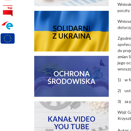
Wnioski
poczty 
Wniosek
SOLIDARNI
dotyczy
Z UKRAINĄ
Zgodnie
społec
do pro
zmian S
jego oc
wnoszo
OCHRONA
ŚRODOWISKA
1) w f
2) ust
3) za p
Wójt G
KANAŁ VIDEO
Krzysz
YOU TUBE
Autor: