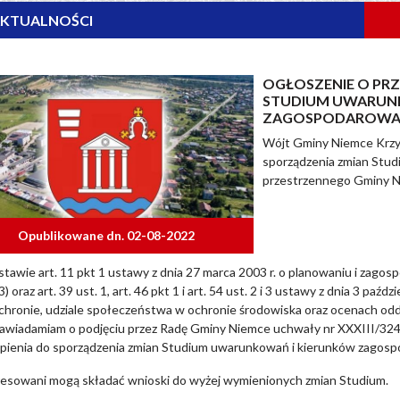
KTUALNOŚCI
OGŁOSZENIE O PRZ
STUDIUM UWARUN
ZAGOSPODAROWAN
Wójt Gminy Niemce Krzys
sporządzenia zmian Stu
przestrzennego Gminy N
Opublikowane dn. 02-08-2022
tawie art. 11 pkt 1 ustawy z dnia 27 marca 2003 r. o planowaniu i zagospo
3) oraz art. 39 ust. 1, art. 46 pkt 1 i art. 54 ust. 2 i 3 ustawy z dnia 3 paź
ochronie, udziale społeczeństwa w ochronie środowiska oraz ocenach oddzia
awiadamiam o podjęciu przez Radę Gminy Niemce uchwały nr XXXIII/324/
ąpienia do sporządzenia zmian Studium uwarunkowań i kierunków zagos
resowani mogą składać wnioski do wyżej wymienionych zmian Studium.