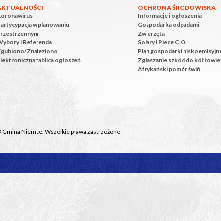
AKTUALNOŚCI
OCHRONA ŚRODOWISKA
Koronawirus
Informacje i ogłoszenia
artycypacja w planowaniu
Gospodarka odpadami
przestrzennym
Zwierzęta
Wybory i Referenda
Solary i Piece C.O.
Zgubiono/Znaleziono
Plan gospodarki niskoemisyjn
lektroniczna tablica ogłoszeń
Zgłaszanie szkód do kół łowie
Afrykański pomór świń
© Gmina Niemce. Wszelkie prawa zastrzeżone