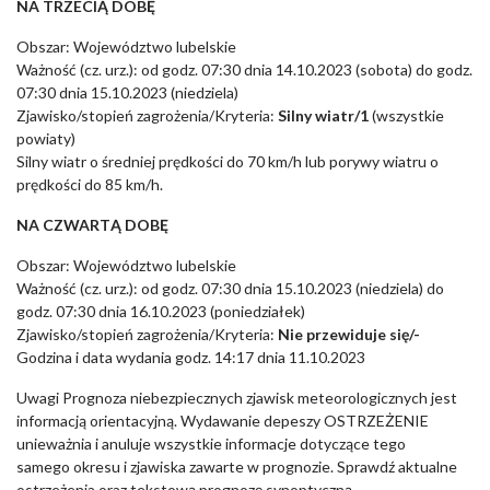
NA TRZECIĄ DOBĘ
Obszar: Województwo lubelskie
Ważność (cz. urz.): od godz. 07:30 dnia 14.10.2023 (sobota) do godz.
07:30 dnia 15.10.2023 (niedziela)
Zjawisko/stopień zagrożenia/Kryteria:
Silny wiatr/1
(wszystkie
powiaty)
Silny wiatr o średniej prędkości do 70 km/h lub porywy wiatru o
prędkości do 85 km/h.
NA CZWARTĄ DOBĘ
Obszar: Województwo lubelskie
Ważność (cz. urz.): od godz. 07:30 dnia 15.10.2023 (niedziela) do
godz. 07:30 dnia 16.10.2023 (poniedziałek)
Zjawisko/stopień zagrożenia/Kryteria:
Nie przewiduje się/-
Godzina i data wydania godz. 14:17 dnia 11.10.2023
Uwagi Prognoza niebezpiecznych zjawisk meteorologicznych jest
informacją orientacyjną. Wydawanie depeszy OSTRZEŻENIE
unieważnia i anuluje wszystkie informacje dotyczące tego
samego okresu i zjawiska zawarte w prognozie. Sprawdź aktualne
ostrzeżenia oraz tekstową prognozę synoptyczną.