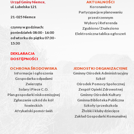
Urząd Gminy Niemce,
AKTUALNOŚCI
ul. Lubelska 121
Koronawirus
Partycypacja w planowaniu
21-025 Niemce
przestrzennym
Wybory i Referenda
czynny w godzinach:
Zgubiono/Znaleziono
poniedziałek 08:00 - 16:00
Elektroniczna tablica ogłoszeń
od wtorku do piątku 07:30 -
15:30
DEKLARACJA
DOSTĘPNOŚCI
OCHRONA ŚRODOWISKA
JEDNOSTKI ORGANIZACYJNE
Informacje i ogłoszenia
Gminny Ośrodek Administracyjny
Gospodarka odpadami
Szkół
Zwierzęta
Ośrodek Pomocy Społecznej
Solary i Piece C.O.
Zespół Opieki Zdrowotnej
Plan gospodarki niskoemisyjnej
Gminny Ośrodek Kultury
Zgłaszanie szkód do kół
Gminna Biblioteka Publiczna
łowieckich
Szkoły i przedszkola
Afrykański pomór świń
Żłobki i kluby dziecięce
Zakład Gospodarki Komunalnej