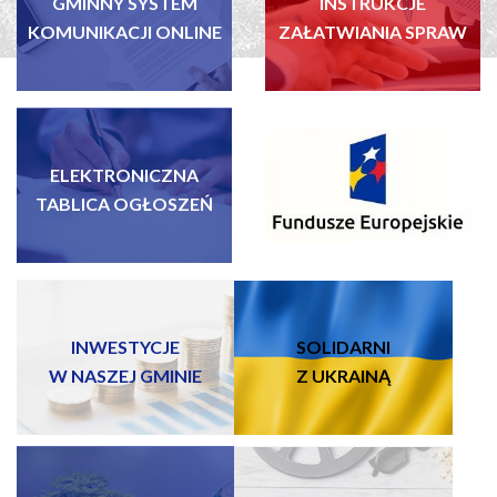
GMINNY SYSTEM
INSTRUKCJE
KOMUNIKACJI ONLINE
ZAŁATWIANIA SPRAW
ELEKTRONICZNA
FUNDUSZE EUROPEJSKIE
TABLICA OGŁOSZEŃ
INWESTYCJE
SOLIDARNI
W NASZEJ GMINIE
Z UKRAINĄ