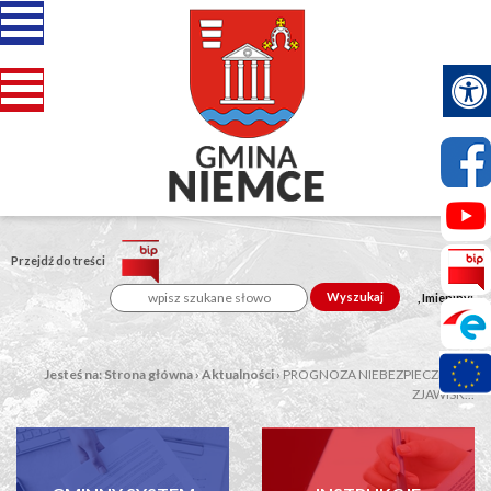
Przejdź do treści
Wyszukaj
, Imieniny:
Jesteś na:
Strona główna
›
Aktualności
›
PROGNOZA NIEBEZPIECZNYCH
ZJAWISK...