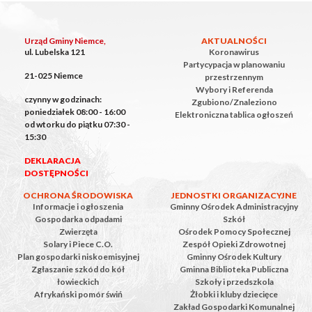
Urząd Gminy Niemce,
AKTUALNOŚCI
ul. Lubelska 121
Koronawirus
Partycypacja w planowaniu
21-025 Niemce
przestrzennym
Wybory i Referenda
czynny w godzinach:
Zgubiono/Znaleziono
poniedziałek 08:00 - 16:00
Elektroniczna tablica ogłoszeń
od wtorku do piątku 07:30 -
15:30
DEKLARACJA
DOSTĘPNOŚCI
OCHRONA ŚRODOWISKA
JEDNOSTKI ORGANIZACYJNE
Informacje i ogłoszenia
Gminny Ośrodek Administracyjny
Gospodarka odpadami
Szkół
Zwierzęta
Ośrodek Pomocy Społecznej
Solary i Piece C.O.
Zespół Opieki Zdrowotnej
Plan gospodarki niskoemisyjnej
Gminny Ośrodek Kultury
Zgłaszanie szkód do kół
Gminna Biblioteka Publiczna
łowieckich
Szkoły i przedszkola
Afrykański pomór świń
Żłobki i kluby dziecięce
Zakład Gospodarki Komunalnej