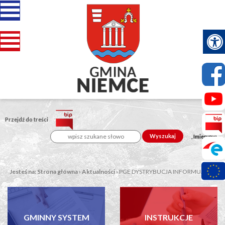
Przejdź do treści
Wyszukaj
, Imieniny:
Jesteś na:
Strona główna
›
Aktualności
›
PGE DYSTRYBUCJA INFORMUJE O...
GMINNY SYSTEM
INSTRUKCJE