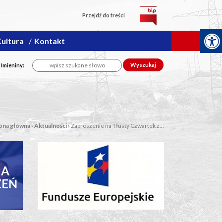
Przejdź do treści
ultura
Kontakt
Wyszukaj
, Imieniny:
ona główna
›
Aktualności
›
Zaproszenie na Tłusty Czwartek z...
NA
FUNDUSZE
ZEŃ
EUROPEJSKIE