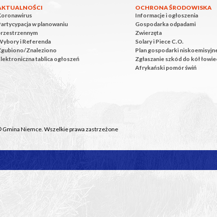
AKTUALNOŚCI
OCHRONA ŚRODOWISKA
Koronawirus
Informacje i ogłoszenia
artycypacja w planowaniu
Gospodarka odpadami
przestrzennym
Zwierzęta
Wybory i Referenda
Solary i Piece C.O.
Zgubiono/Znaleziono
Plan gospodarki niskoemisyjn
lektroniczna tablica ogłoszeń
Zgłaszanie szkód do kół łowie
Afrykański pomór świń
© Gmina Niemce. Wszelkie prawa zastrzeżone