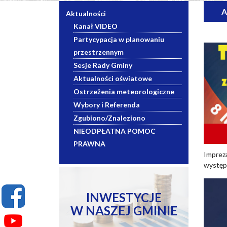
A
Aktualności
Kanał VIDEO
Partycypacja w planowaniu
przestrzennym
Sesje Rady Gminy
Aktualności oświatowe
Ostrzeżenia meteorologiczne
Wybory i Referenda
Zgubiono/Znaleziono
NIEODPŁATNA POMOC
PRAWNA
Impreza
występi
INWESTYCJE
W NASZEJ GMINIE