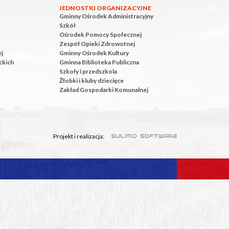
JEDNOSTKI ORGANIZACYJNE
Gminny Ośrodek Administracyjny
Szkół
Ośrodek Pomocy Społecznej
Zespół Opieki Zdrowotnej
ej
Gminny Ośrodek Kultury
ckich
Gminna Biblioteka Publiczna
Szkoły i przedszkola
Żłobki i kluby dziecięce
Zakład Gospodarki Komunalnej
Projekt i realizacja: