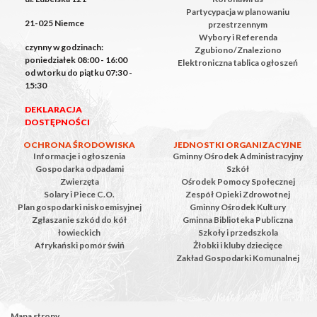
Partycypacja w planowaniu
21-025 Niemce
przestrzennym
Wybory i Referenda
czynny w godzinach:
Zgubiono/Znaleziono
poniedziałek 08:00 - 16:00
Elektroniczna tablica ogłoszeń
od wtorku do piątku 07:30 -
15:30
DEKLARACJA
DOSTĘPNOŚCI
OCHRONA ŚRODOWISKA
JEDNOSTKI ORGANIZACYJNE
Informacje i ogłoszenia
Gminny Ośrodek Administracyjny
Gospodarka odpadami
Szkół
Zwierzęta
Ośrodek Pomocy Społecznej
Solary i Piece C.O.
Zespół Opieki Zdrowotnej
Plan gospodarki niskoemisyjnej
Gminny Ośrodek Kultury
Zgłaszanie szkód do kół
Gminna Biblioteka Publiczna
łowieckich
Szkoły i przedszkola
Afrykański pomór świń
Żłobki i kluby dziecięce
Zakład Gospodarki Komunalnej
Mapa strony