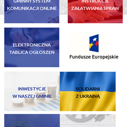
GMINNY SYSTEM
INSTRUKCJE
KOMUNIKACJI ONLINE
ZAŁATWIANIA SPRAW
ELEKTRONICZNA
FUNDUSZE EUROPEJSKIE
TABLICA OGŁOSZEŃ
INWESTYCJE
SOLIDARNI
W NASZEJ GMINIE
Z UKRAINĄ