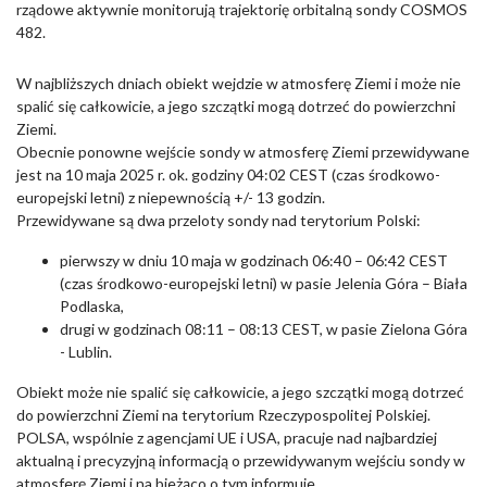
rządowe aktywnie monitorują trajektorię orbitalną sondy COSMOS
482.
W najbliższych dniach obiekt wejdzie w atmosferę Ziemi i może nie
spalić się całkowicie, a jego szczątki mogą dotrzeć do powierzchni
Ziemi.
Obecnie ponowne wejście sondy w atmosferę Ziemi przewidywane
jest na 10 maja 2025 r. ok. godziny 04:02 CEST (czas środkowo-
europejski letni) z niepewnością +/- 13 godzin.
Przewidywane są dwa przeloty sondy nad terytorium Polski:
pierwszy w dniu 10 maja w godzinach 06:40 – 06:42 CEST
(czas środkowo-europejski letni) w pasie Jelenia Góra – Biała
Podlaska,
drugi w godzinach 08:11 – 08:13 CEST, w pasie Zielona Góra
- Lublin.
Obiekt może nie spalić się całkowicie, a jego szczątki mogą dotrzeć
do powierzchni Ziemi na terytorium Rzeczypospolitej Polskiej.
POLSA, wspólnie z agencjami UE i USA, pracuje nad najbardziej
aktualną i precyzyjną informacją o przewidywanym wejściu sondy w
atmosferę Ziemi i na bieżąco o tym informuje.