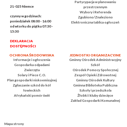
Partycypacja w planowaniu
21-025 Niemce
przestrzennym
Wybory i Referenda
czynny w godzinach:
Zgubiono/Znaleziono
poniedziałek 08:00 - 16:00
Elektroniczna tablica ogłoszeń
od wtorku do piątku 07:30 -
15:30
DEKLARACJA
DOSTĘPNOŚCI
OCHRONA ŚRODOWISKA
JEDNOSTKI ORGANIZACYJNE
Informacje i ogłoszenia
Gminny Ośrodek Administracyjny
Gospodarka odpadami
Szkół
Zwierzęta
Ośrodek Pomocy Społecznej
Solary i Piece C.O.
Zespół Opieki Zdrowotnej
Plan gospodarki niskoemisyjnej
Gminny Ośrodek Kultury
Zgłaszanie szkód do kół
Gminna Biblioteka Publiczna
łowieckich
Szkoły i przedszkola
Afrykański pomór świń
Żłobki i kluby dziecięce
Zakład Gospodarki Komunalnej
Mapa strony