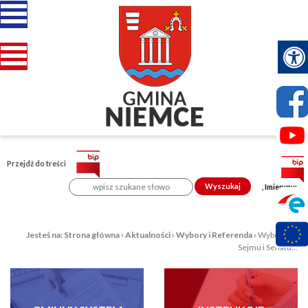
Przejdź do treści
Wyszukaj
, Imieniny:
Jesteś na:
Strona główna
›
Aktualności
›
Wybory i Referenda
›
Wybory do
Sejmu i Senatu...