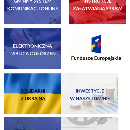
GMINNY SYSTEM
INSTRUKCJE
KOMUNIKACJI ONLINE
ZAŁATWIANIA SPRAW
ELEKTRONICZNA
FUNDUSZE EUROPEJSKIE
TABLICA OGŁOSZEŃ
SOLIDARNI
INWESTYCJE
Z UKRAINĄ
W NASZEJ GMINIE